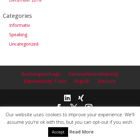
Categories
Informativ
Speaking
Uncategorized
Buchungsanfrage
Datenschutzerklärung
Datenschutz-Tools
English
Deutsch
Our website uses cookies to improve your experience. We'll
Copyright© 2020-2024 Claudia Clark ~ Author and Speaker |
assume you're ok with this, but you can opt-out if you wish.
Email:
info@claudiaclarkauthor.com
| Webdesign by
Read More
Accept
PlanetLink.com