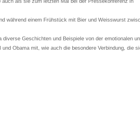
uch als sie zum letzten Mal bei der Pressekonferenz in
zend während einem Frühstück mit Bier und Weisswurst zwis
ia diverse Geschichten und Beispiele von der emotionalen u
und Obama mit, wie auch die besondere Verbindung, die si